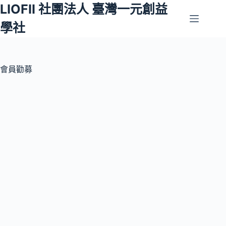
LIOFII 社團法人 臺灣一元創益
跳
至
學社
主
要
內
容
會員勸募