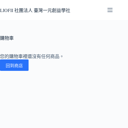
跳
至
LIOFII 社團法人 臺灣一元創益學社
主
要
內
容
購物車
您的購物車裡還沒有任何商品。
回到商店