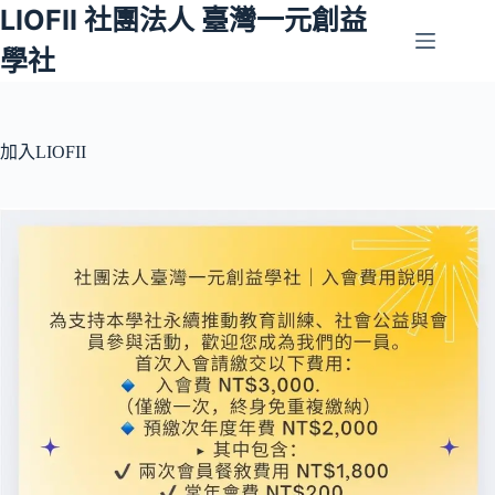
LIOFII 社團法人 臺灣一元創益
跳
至
學社
主
要
內
容
加入LIOFII