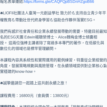
報名表單連結:
https://forms.gle/CAQPQpBSDnHZgoB66
🛎️LIOFII社團法人臺灣一元創益學社 致力於💪支持自立青少年平
權教育💪帶動壯世代終身學習💪協助合作夥伴落實ESG。
我們有感於社會責任和企業永續發展帶動的需要，特邀目前最知
名的ESG天團 Edwin楊聰榮博士、Alice魏梅金博士傾囊相
授。 這兩位強棒主講者除了寫過多本專門的著作，在低碳化與
數位化的領域也是標竿管理顧問。
本課程內容具系統性和實際運用的範例練習，特重從企業經營的
角度，發展策略規劃與風險管理，在永續領域提供對企業核心紮
實穩建的know-how。
🛎誠摯邀請您一起踏上這共創永續之旅！
課程費用：16800元（會員價：13800元）