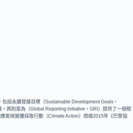
（Sustainable Development Goals，
bal Reporting Initiative，GRI）提供了一個框
採取行動（Climate Action）透過2015年《巴黎協