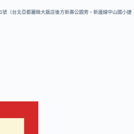
51號（台北亞都麗緻大飯店後方新壽公園旁，新廬線中山國小捷