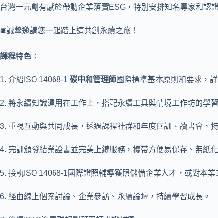
台灣一元創有感於帶動企業落實ESG，特別安排知名專家和認
🛎誠摯邀請您一起踏上這共創永續之旅！
課程特色
：
1. 介紹ISO 14068-1
碳中和管理師
國際標準基本原則和要求，詳
2. 將永續知識運用在工作上，搭配永續工具與情境工作坊的學
3. 重視互動與共同成長，透過課程社群和年度回訓、讀書會，
4. 完訓頒發結業證書並完美上鏈服務，攜帶方便易保存、無紙化
5. 接軌ISO 14068-1國際證照輔導獲照儲備企業人才，或對
6. 經由線上個案討論、企業參訪、永續論壇，持續學習成長。