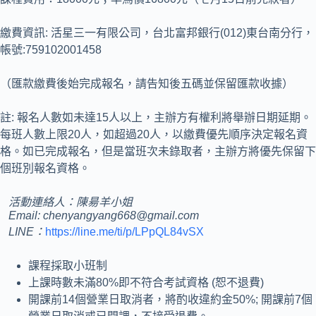
繳費資訊: 活星三一有限公司，台北富邦銀行(012)東台南分行，
帳號:759102001458
（匯款繳費後始完成報名，請告知後五碼並保留匯款收據）
註: 報名人數如未達15人以上，主辦方有權利將舉辦日期延期。
每班人數上限20人，如超過20人，以繳費優先順序決定報名資
格。如已完成報名，但是當班次未錄取者，主辦方將優先保留下
個班別報名資格。
活動連絡人：陳昜羊小姐
Email: chenyangyang668@gmail.com
LINE：
https://line.me/ti/p/LPpQL84vSX
課程採取小班制
上課時數未滿80%即不符合考試資格 (恕不退費)
開課前14個營業日取消者，將酌收違約金50%; 開課前7個