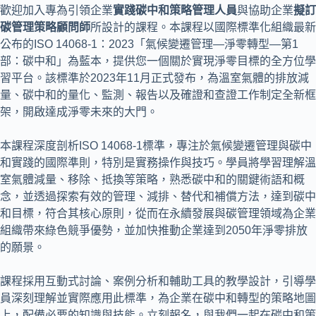
歡迎加入專為引領企業
實踐碳中和策略管理人員
與協助企業
擬訂
碳管理策略顧問師
所設計的課程。本課程以國際標準化組織最新
公布的ISO 14068-1：2023「氣候變遷管理—淨零轉型—第1
部：碳中和」為藍本，提供您一個關於實現淨零目標的全方位學
習平台。該標準於2023年11月正式發布，為溫室氣體的排放減
量、碳中和的量化、監測、報告以及確證和查證工作制定全新框
架，開啟達成淨零未來的大門。
本課程深度剖析ISO 14068-1標準，專注於氣候變遷管理與碳中
和實踐的國際準則，特別是實務操作與技巧。學員將學習理解溫
室氣體減量、移除、抵換等策略，熟悉碳中和的關鍵術語和概
念，並透過探索有效的管理、減排、替代和補償方法，達到碳中
和目標，符合其核心原則，從而在永續發展與碳管理領域為企業
組織帶來綠色競爭優勢，並加快推動企業達到2050年淨零排放
的願景。
課程採用互動式討論、案例分析和輔助工具的教學設計，引導學
員深刻理解並實際應用此標準，為企業在碳中和轉型的策略地圖
上，配備必要的知識與技能。立刻報名，與我們一起在碳中和策