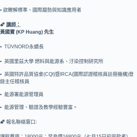
• 欲瞭解標準、國際趨勢與知識應用者
🌠
講師：
黃國寶 (KP Huang) 先生
• TÜVNORD永續長
• 英國里茲大學 燃料與能源系、汙染控制研究所
• 英國特許品質協會(CQI)暨IRCA(國際認證稽核員註冊機構)登
錄主任稽核員
• 能源署能源管理員
• 能源管理、驗證及教學經驗豐富。
🌠
報名聯絡窗口:
課程費用：18000元；早鳥價16800元（七月15日前完款者）