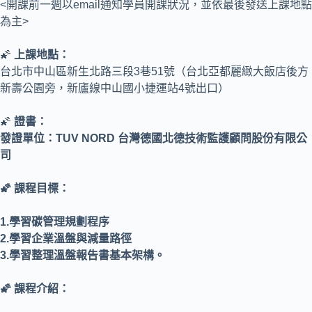
<開課前一週以email通知學員開課狀況，並依最後發送上課地點
為主>
🌠
上課地點：
台北市中山區新生北路三段3巷51號（台北亞都麗緻大飯店後方
新壽公園旁，新廬線中山國小捷運站4號出口）
🌠
證書：
發證單位：TUV NORD 台灣德國北德技術監護顧問股份有限公
司
🌠 課程目標：
1.學習碳管理規劃程序
2.學習企業溫盤與減量路徑
3.學習整理溫盤報告書基本架構。
🌠
課程介紹：