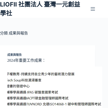
LIOFII 社團法人 臺灣一元創益
跳
至
學社
主
要
內
容
分類
成果與報告
成果與報告
2024年重要工作成果：