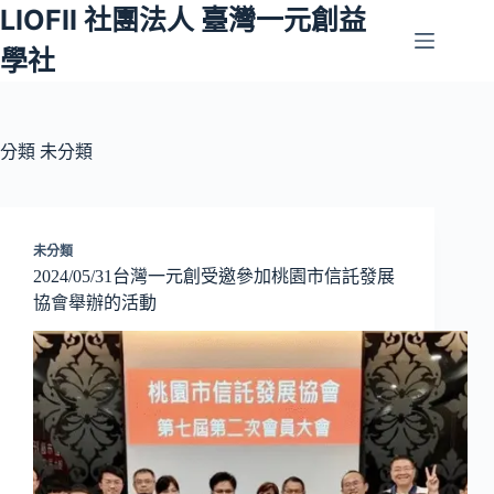
LIOFII 社團法人 臺灣一元創益
跳
至
學社
主
要
內
容
分類
未分類
未分類
2024/05/31台灣一元創受邀參加桃園市信託發展
協會舉辦的活動