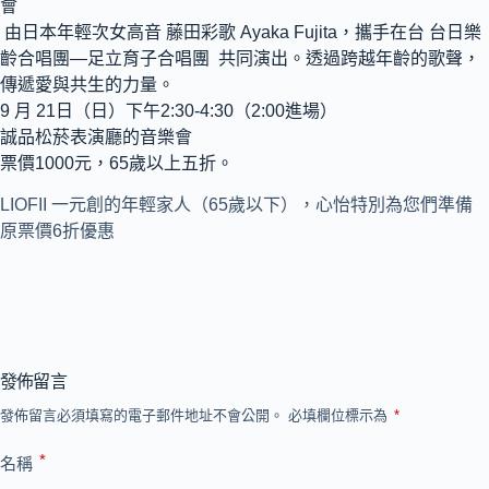
會
由日本年輕次女高音 藤田彩歌 Ayaka Fujita，攜手在台 台日樂
齡合唱團—足立育子合唱團 共同演出。透過跨越年齡的歌聲，
傳遞愛與共生的力量。
9 月 21日（日）下午2:30-4:30（2:00進場）
誠品松菸表演廳的音樂會
票價1000元，65歲以上五折。
LIOFII 一元創的年輕家人（65歲以下），心怡特別為您們準備
原票價6折優惠
發佈留言
發佈留言必須填寫的電子郵件地址不會公開。
必填欄位標示為
*
*
名稱