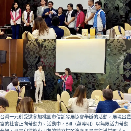
台灣一元創受邀參加桃園市信託發展協會舉辦的活動，展現出豐
富的社會正向帶動力。活動中，Bill（萬義明）以無限活力帶動
全場，丹墨和耕榳小朋友的精彩提琴演奏更是贏得滿堂喝采。